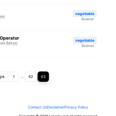
negotiable
asi
Bulanan
Operator
negotiable
sia
Bekasi
Bulanan
ya
Halaman
Halaman
Halaman
1
…
62
63
Contact Us
Disclaimer
Privacy Policy