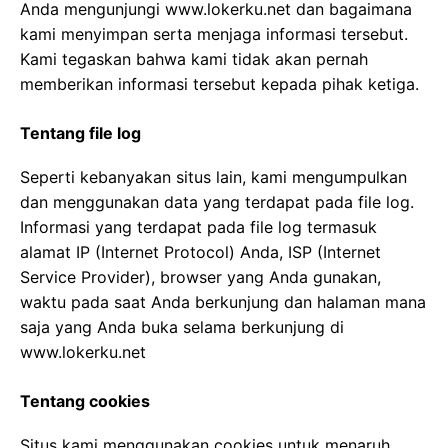
Anda mengunjungi www.lokerku.net dan bagaimana
kami menyimpan serta menjaga informasi tersebut.
Kami tegaskan bahwa kami tidak akan pernah
memberikan informasi tersebut kepada pihak ketiga.
Tentang file log
Seperti kebanyakan situs lain, kami mengumpulkan
dan menggunakan data yang terdapat pada file log.
Informasi yang terdapat pada file log termasuk
alamat IP (Internet Protocol) Anda, ISP (Internet
Service Provider), browser yang Anda gunakan,
waktu pada saat Anda berkunjung dan halaman mana
saja yang Anda buka selama berkunjung di
www.lokerku.net
Tentang cookies
Situs kami menggunakan cookies untuk menaruh