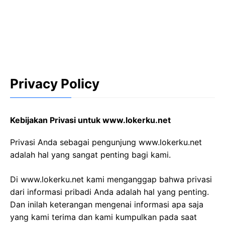
Privacy Policy
Kebijakan Privasi untuk www.lokerku.net
Privasi Anda sebagai pengunjung www.lokerku.net
adalah hal yang sangat penting bagi kami.
Di www.lokerku.net kami menganggap bahwa privasi
dari informasi pribadi Anda adalah hal yang penting.
Dan inilah keterangan mengenai informasi apa saja
yang kami terima dan kami kumpulkan pada saat