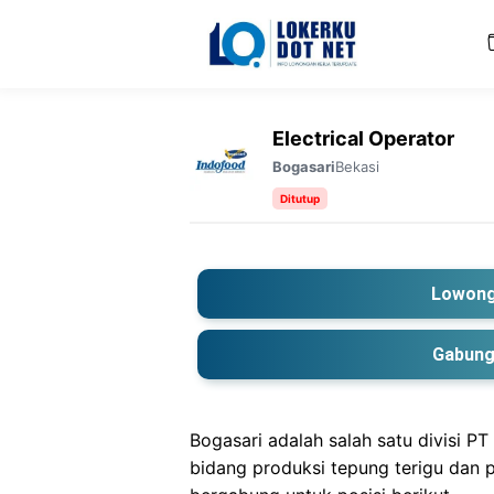
Langsung
ke
isi
Electrical Operator
Bekasi
Bogasari
Ditutup
Lowong
Gabung
Bogasari adalah salah satu divisi 
bidang produksi tepung terigu dan