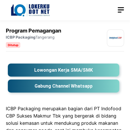
Langsung
M
ke
isi
Program Pemagangan
ICBP Packaging
Tangerang
Ditutup
Lowongan Kerja SMA/SMK
Gabung Channel Whatsapp
ICBP Packaging merupakan bagian dari PT Indofood
CBP Sukses Makmur Tbk yang bergerak di bidang
solusi kemasan untuk mendukung produk makanan