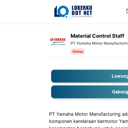
Langsung
ke
isi
Material Control Staff
PT Yamaha Motor Manufacturi
Ditutup
Lowong
Gabung
PT Yamaha Motor Manufacturing ad
komponen kendaraan bermotor Yama