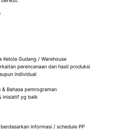
berikut.
f
a Kelola Gudang / Warehouse
aitan perencanaan dan hasil produksi
upun individual
e & Bahasa pemrograman
nisiatif yg baik
berdasarkan informasi / schedule PP