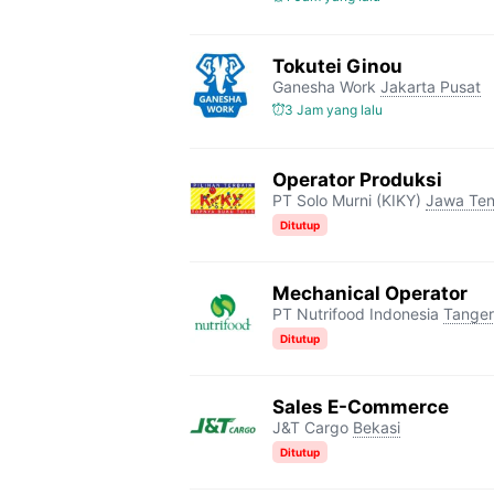
Tokutei Ginou
Ganesha Work
Jakarta Pusat
3 Jam yang lalu
Operator Produksi
PT Solo Murni (KIKY)
Jawa Te
Ditutup
Mechanical Operator
PT Nutrifood Indonesia
Tange
Ditutup
Sales E-Commerce
J&T Cargo
Bekasi
Ditutup