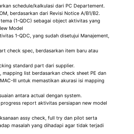
arkan schedule/kalkulasi dari PC Departement.
OM, berdasarkan dari Revisi Notice A/B1/B2.
tema (1-QDC) sebagai object aktivitas yang
 New Model
tivitas 1-QDC, yang sudah disetujui Manajement,
art check spec, berdasarkan item baru atau
ing standard part dari supplier.
 mapping list berdasarkan check sheet PE dan
C-III untuk memastikan akurasi isi mapping
uaian antara actual dengan system.
rogress report aktivitas persiapan new model
anaan assy check, full try dan pilot serta
adap masalah yang dihadapi agar tidak terjadi
.