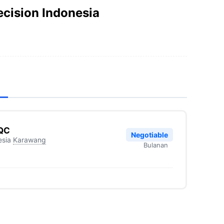
cision Indonesia
 QC
Negotiable
esia
Karawang
Bulanan