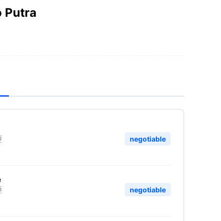
 Putra
i
negotiable
e
i
negotiable