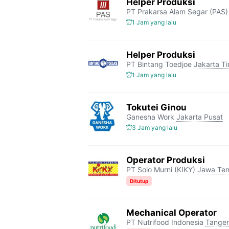
Helper Produksi
PT Prakarsa Alam Segar (PAS)
1 Jam yang lalu
Helper Produksi
PT Bintang Toedjoe
Jakarta T
1 Jam yang lalu
Tokutei Ginou
Ganesha Work
Jakarta Pusat
3 Jam yang lalu
Operator Produksi
PT Solo Murni (KIKY)
Jawa Te
Ditutup
Mechanical Operator
PT Nutrifood Indonesia
Tange