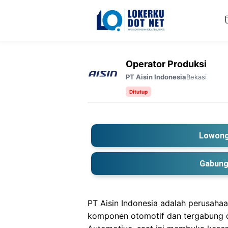
Langsung
ke
isi
Operator Produksi
Bekasi
PT Aisin Indonesia
Ditutup
Lowong
Gabung
PT Aisin Indonesia adalah perusaha
komponen otomotif dan tergabung d