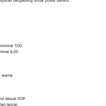
patan bergabung untuk posisi berikut.
minimal 7,00.
nimal 6,00.
 warna.
si sesuai SOP.
an lancar.