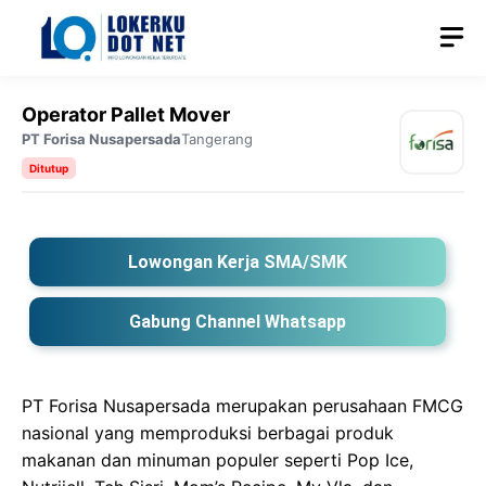
Langsung
M
ke
isi
Operator Pallet Mover
PT Forisa Nusapersada
Tangerang
Ditutup
Lowongan Kerja SMA/SMK
Gabung Channel Whatsapp
PT Forisa Nusapersada merupakan perusahaan FMCG
nasional yang memproduksi berbagai produk
makanan dan minuman populer seperti Pop Ice,