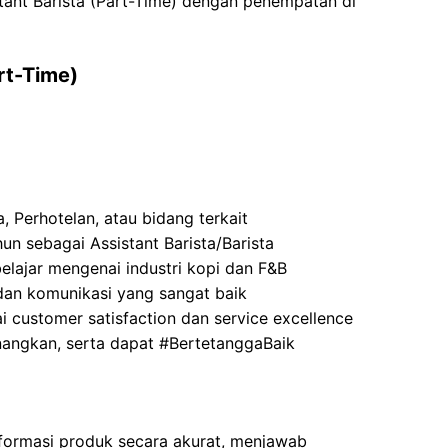
stant Barista (Part-Time) dengan penempatan di
art-Time)
 Perhotelan, atau bidang terkait
un sebagai Assistant Barista/Barista
belajar mengenai industri kopi dan F&B
an komunikasi yang sangat baik
 customer satisfaction dan service excellence
angkan, serta dapat #BertetanggaBaik
ormasi produk secara akurat, menjawab