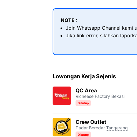
NOTE :
Join Whatsapp Channel kami u
Jika link error, silahkan lapor
Lowongan Kerja Sejenis
QC Area
Richeese Factory
Bekasi
Ditutup
Crew Outlet
Dadar Beredar
Tangerang
Ditutup