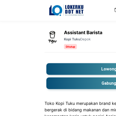
Langsung
ke
isi
Assistant Barista
Depok
Kopi Tuku
Ditutup
Lowong
Gabung
Toko Kopi Tuku merupakan brand ke
bergerak di bidang makanan dan mi