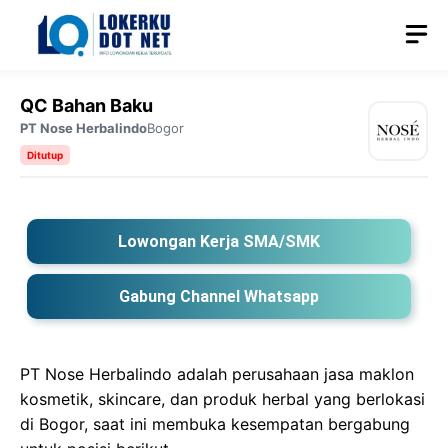
Langsung
M
ke
isi
QC Bahan Baku
PT Nose Herbalindo
Bogor
Ditutup
Lowongan Kerja SMA/SMK
Gabung Channel Whatsapp
PT Nose Herbalindo adalah perusahaan jasa maklon
kosmetik, skincare, dan produk herbal yang berlokasi
di Bogor, saat ini membuka kesempatan bergabung