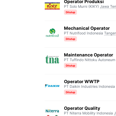
Operator Produksi
PT Solo Murni (KIKY)
Jawa Te
Ditutup
Mechanical Operator
PT Nutrifood Indonesia
Tange
Ditutup
Maintenance Operator
PT Tuffindo Nittoku Autoneum
Ditutup
Operator WWTP
PT Daikin Industries Indonesia 
Ditutup
Operator Quality
PT Niterra Mobility Indonesia
J