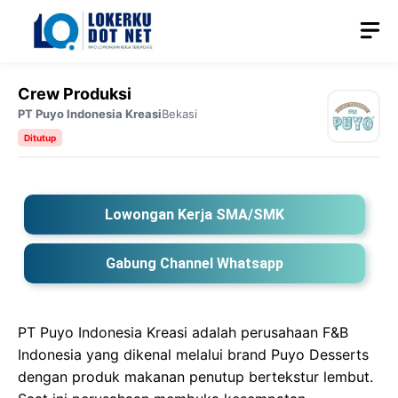
Langsung
M
ke
isi
Crew Produksi
PT Puyo Indonesia Kreasi
Bekasi
Ditutup
Lowongan Kerja SMA/SMK
Gabung Channel Whatsapp
PT Puyo Indonesia Kreasi adalah perusahaan F&B
Indonesia yang dikenal melalui brand Puyo Desserts
dengan produk makanan penutup bertekstur lembut.