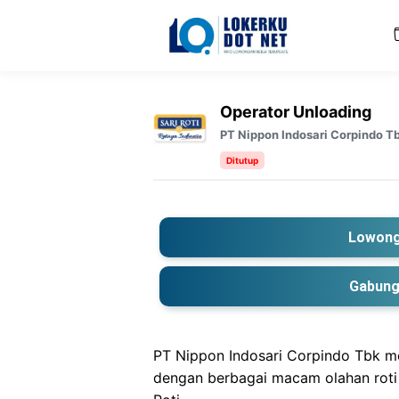
Langsung
ke
isi
Operator Unloading
PT Nippon Indosari Corpindo Tb
Ditutup
Lowong
Gabung
PT Nippon Indosari Corpindo Tbk me
dengan berbagai macam olahan roti