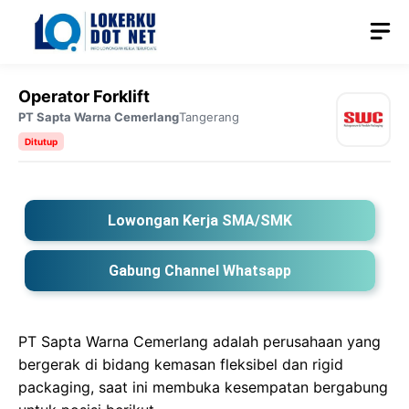
Langsung
M
ke
isi
Operator Forklift
PT Sapta Warna Cemerlang
Tangerang
Ditutup
Lowongan Kerja SMA/SMK
Gabung Channel Whatsapp
PT Sapta Warna Cemerlang adalah perusahaan yang
bergerak di bidang kemasan fleksibel dan rigid
packaging, saat ini membuka kesempatan bergabung