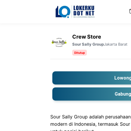
Langsung
ke
isi
Crew Store
Jakarta Barat
Sour Sally Group
Ditutup
Lowong
Gabung
Sour Sally Group adalah perusahaan
modern di Indonesia, termasuk Sour