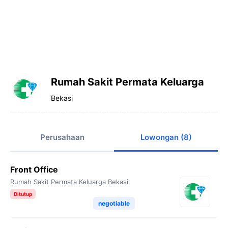
Rumah Sakit Permata Keluarga
Bekasi
Perusahaan
Lowongan (8)
Front Office
Rumah Sakit Permata Keluarga
Bekasi
Ditutup
negotiable