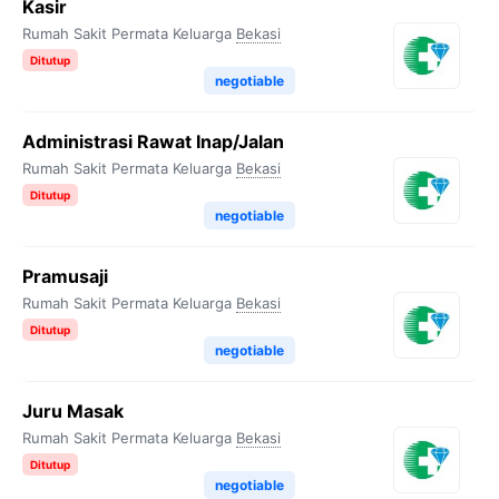
Kasir
Rumah Sakit Permata Keluarga
Bekasi
Ditutup
negotiable
Administrasi Rawat Inap/Jalan
Rumah Sakit Permata Keluarga
Bekasi
Ditutup
negotiable
Pramusaji
Rumah Sakit Permata Keluarga
Bekasi
Ditutup
negotiable
Juru Masak
Rumah Sakit Permata Keluarga
Bekasi
Ditutup
negotiable