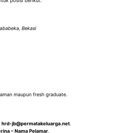
k posisi berikut.
ababeka, Bekasi
laman maupun fresh graduate.
l
hrd-jb@permatakeluarga.net
.
rina – Nama Pelamar
.