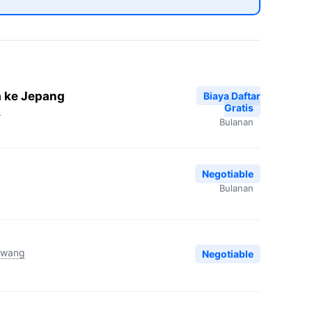
a ke Jepang
Biaya Daftar
Gratis
k
Bulanan
Negotiable
Bulanan
awang
Negotiable