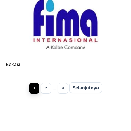
Bekasi
Selanjutnya
Halaman
Halaman
Halaman
1
2
…
4