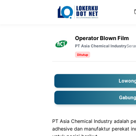
Langsung
ke
isi
Operator Blown Film
Sera
PT Asia Chemical Industry
Ditutup
Lowong
Gabung
PT Asia Chemical Industry adalah p
adhesive dan manufaktur perekat in