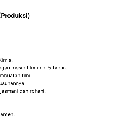
(Produksi)
imia.
an mesin film min. 5 tahun.
buatan film.
usunannya.
at jasmani dan rohani.
anten.