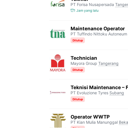
PT Forisa Nusapersada
Tange
1 Jam yang lalu
Maintenance Operator
PT Tuffindo Nittoku Autoneum
Ditutup
Technician
Mayora Group
Tangerang
Ditutup
Teknisi Maintenance – F
PT Evoluzione Tyres
Subang
Ditutup
Operator WWTP
PT Kian Mulia Manunggal
Beka