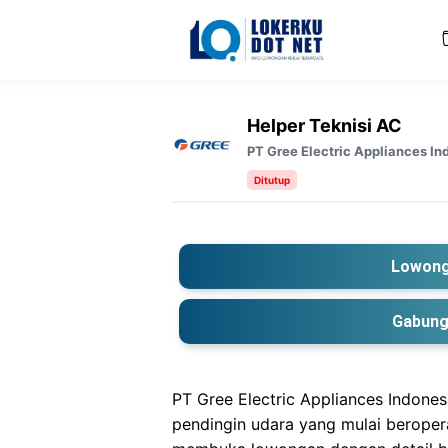
Langsung
ke
isi
Helper Teknisi AC
PT Gree Electric Appliances In
Ditutup
Lowong
Gabung
PT Gree Electric Appliances Indonesi
pendingin udara yang mulai beropera