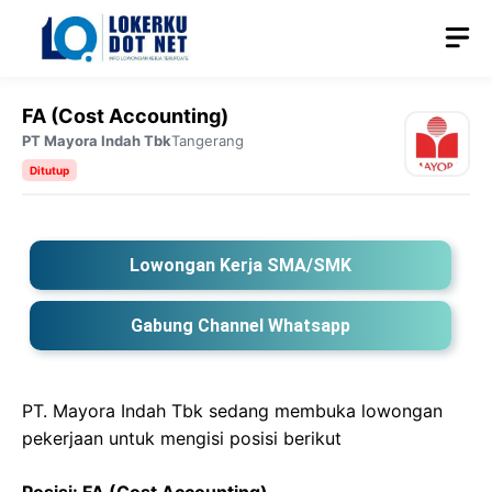
Langsung
M
ke
isi
FA (Cost Accounting)
PT Mayora Indah Tbk
Tangerang
Ditutup
Lowongan Kerja SMA/SMK
Gabung Channel Whatsapp
PT. Mayora Indah Tbk sedang membuka lowongan
pekerjaan untuk mengisi posisi berikut