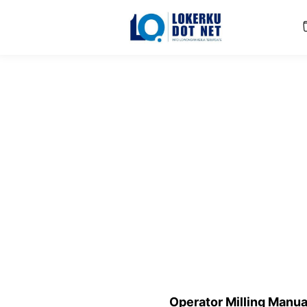
Langsung
ke
isi
Operator Milling Manua