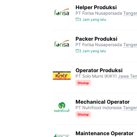
Helper Produksi
PT Forisa Nusapersada
Tange
3 Jam yang lalu
Packer Produksi
PT Forisa Nusapersada
Tange
3 Jam yang lalu
Operator Produksi
PT Solo Murni (KIKY)
Jawa Te
Ditutup
Mechanical Operator
PT Nutrifood Indonesia
Tange
Ditutup
Maintenance Operator