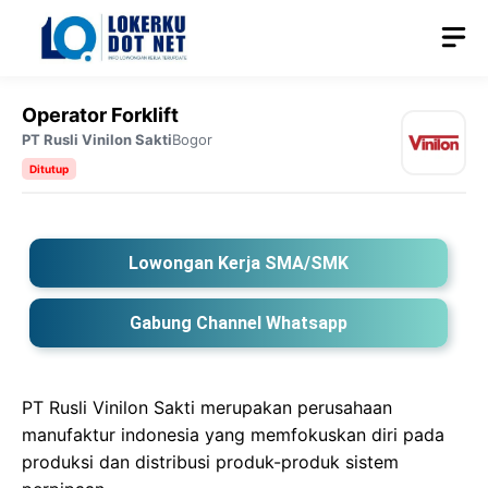
Langsung
M
ke
isi
Operator Forklift
PT Rusli Vinilon Sakti
Bogor
Ditutup
Lowongan Kerja SMA/SMK
Gabung Channel Whatsapp
PT Rusli Vinilon Sakti merupakan perusahaan
manufaktur indonesia yang memfokuskan diri pada
produksi dan distribusi produk-produk sistem