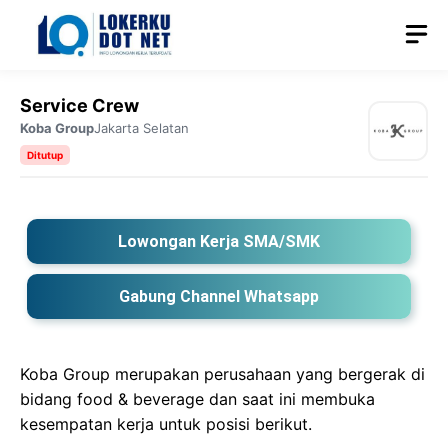
Langsung
M
ke
isi
Service Crew
Koba Group
Jakarta Selatan
Ditutup
Lowongan Kerja SMA/SMK
Gabung Channel Whatsapp
Koba Group merupakan perusahaan yang bergerak di
bidang food & beverage dan saat ini membuka
kesempatan kerja untuk posisi berikut.