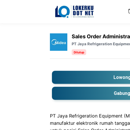
Langsung
ke
isi
Sales Order Administra
PT Jaya Refrigeration Equipme
Ditutup
Lowong
Gabung
PT Jaya Refrigeration Equipment (
manufaktur elektronik rumah tangg