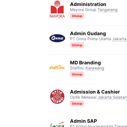
Administration
Mayora Group
Tangerang
Ditutup
Admin Gudang
PT Onna Prima Utama
Jakarta
Ditutup
MD Branding
Staffinc
Karawang
Ditutup
Admission & Cashier
Optik Melawai
Jakarta Selatan
Ditutup
Admin SAP
PT Forisa Nusapersada
Tange