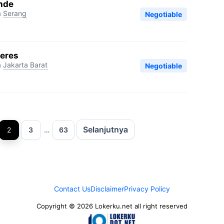
nde
a
Serang
Negotiable
deres
a
Jakarta Barat
Negotiable
Selanjutnya
n
alaman
Halaman
Halaman
2
3
…
63
Contact Us
Disclaimer
Privacy Policy
Copyright © 2026 Lokerku.net all right reserved