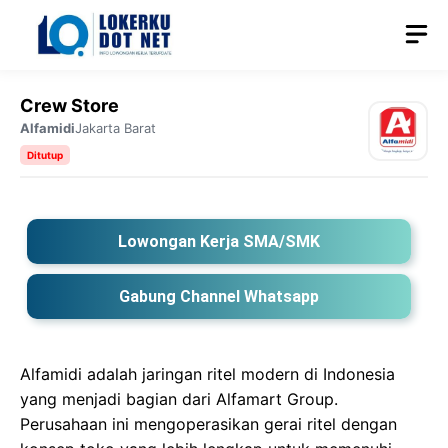
Langsung
M
ke
isi
Crew Store
Alfamidi
Jakarta Barat
Ditutup
Lowongan Kerja SMA/SMK
Gabung Channel Whatsapp
Alfamidi adalah jaringan ritel modern di Indonesia
yang menjadi bagian dari Alfamart Group.
Perusahaan ini mengoperasikan gerai ritel dengan