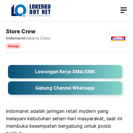
Langsung
M
ke
isi
Store Crew
Indomaret
Jakarta Utara
Ditutup
Lowongan Kerja SMA/SMK
Gabung Channel Whatsapp
Indomaret adalah jaringan retail modern yang
melayani kebutuhan sehari-hari masyarakat, saat ini
membuka kesempatan bergabung untuk posisi